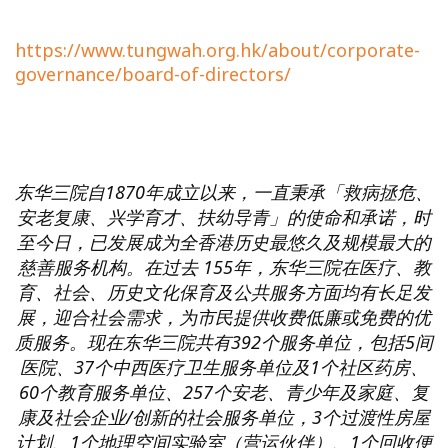
https://www.tungwah.org.hk/about/corporate-
governance/board-of-directors/
东华三院自
1870
年成立以来，一直秉承「救病拯危、
安老复康、兴学育才、扶幼导青」的使命和承诺，时
至今日，已发展成为全香港历史最悠久及规模最大的
慈善服务机构。在过去
155
年，东华三院在医疗、教
育、社会、历史文化保育及公共服务方面均有长足发
展，迎合社会需求，为市民提供收费低廉或免费的优
质服务。现在东华三院共有
392
个服务单位，包括
5
间
医院、
37
个中西医疗卫生服务单位及
1
个社区药房、
60
个教育服务单位、
257
个安老、青少年及家庭、复
康及社会企业
/
创新的社会服务单位，
3
个过渡性房屋
计划、
1
个地理空间实验室（营运伙伴）、
1
个回收便