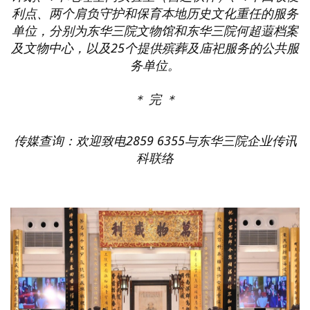
利点、两个肩负守护和保育本地历史文化重任的服务
单位，分别为东华三院文物馆和东华三院何超蕸档案
及文物中心，以及
25
个提供殡葬及庙祀服务的公共服
务单位。
＊ 完 ＊
传媒查询：欢迎致电
2859 6355
与东华三院企业传讯
科联络