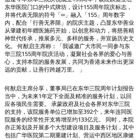
东华医院门口的中式牌坊，设计155周年院庆标志，
并将代表无限的符号「∞」融入「155」周年数字
内，配合「行善无界限」的院庆主题，凸显东华善业
从肇建初年赠医施药开始，以创意和动力，将慈善精
神世代传承，推展多元、多样的服务，并宣扬历史文
化。 何猷启主席称：「我诚邀广大市民一同参与东
华三院155周年院庆活动，凝聚社会各界的爱心与善
心，支持本院的服务发展，共同为香港未来作出更深
远的贡献，让善行跨越万里。 」
何猷启主席分享，董事局已在东华三院周年计划报告
当中，为未来1年定下全面及精准的服务计划，以回
应各项民生需要。 承蒙政府及社会各界对东华三院
的支持，该院服务单位已增加至392个，来年连同医
院服务的经常性开支将增至约133亿元。 同时，本院
亦正筹划及开展多个大型建设项目及服务计划，其中
包括广华医院第二期重建计划、营运中西区地区康健