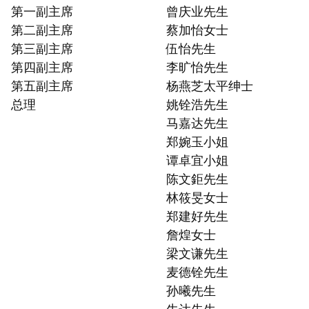
第一副主席
曾庆业先生
第二副主席
蔡加怡女士
第三副主席
伍怡先生
第四副主席
李旷怡先生
第五副主席
杨燕芝太平绅士
总理
姚铨浩先生
马嘉达先生
郑婉玉小姐
谭卓宜小姐
陈文鉅先生
林筱旻女士
郑建好先生
詹煌女士
梁文谦先生
麦德铨先生
孙曦先生