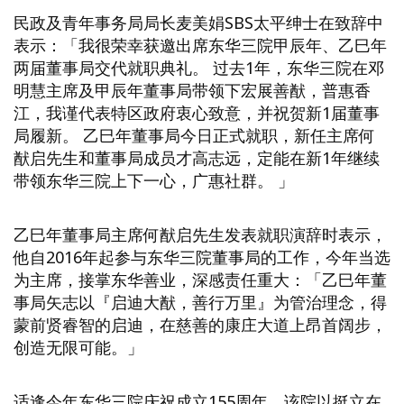
民政及青年事务局局长麦美娟SBS太平绅士在致辞中
表示：「我很荣幸获邀出席东华三院甲辰年、乙巳年
两届董事局交代就职典礼。 过去1年，东华三院在邓
明慧主席及甲辰年董事局带领下宏展善猷，普惠香
江，我谨代表特区政府衷心致意，并祝贺新1届董事
局履新。 乙巳年董事局今日正式就职，新任主席何
猷启先生和董事局成员才高志远，定能在新1年继续
带领东华三院上下一心，广惠社群。 」
乙巳年董事局主席何猷启先生发表就职演辞时表示，
他自2016年起参与东华三院董事局的工作，今年当选
为主席，接掌东华善业，深感责任重大：「乙巳年董
事局矢志以『启迪大猷，善行万里』为管治理念，得
蒙前贤睿智的启迪，在慈善的康庄大道上昂首阔步，
创造无限可能。」
适逢今年东华三院庆祝成立155周年，该院以挺立在