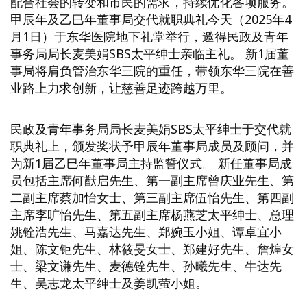
配合社会的转变和市民的需求，持续优化各项服务。
甲辰年及乙巳年董事局交代就职典礼今天（2025年4
月1日）于东华医院地下礼堂举行，邀得民政及青年
事务局局长麦美娟SBS太平绅士亲临主礼。 新1届董
事局将肩负管治东华三院的重任，带领东华三院在善
业路上力求创新，让慈善足迹跨越万里。
民政及青年事务局局长麦美娟SBS太平绅士于交代就
职典礼上，颁发奖状予甲辰年董事局成员及顾问，并
为新1届乙巳年董事局主持监誓仪式。 新任董事局成
员包括主席何猷启先生、第一副主席曾庆业先生、第
二副主席蔡加怡女士、第三副主席伍怡先生、第四副
主席李旷怡先生、第五副主席杨燕芝太平绅士、总理
姚铨浩先生、马嘉达先生、郑婉玉小姐、谭卓宜小
姐、陈文钜先生、林筱旻女士、郑建好先生、詹煌女
士、梁文谦先生、麦德铨先生、孙曦先生、牛达先
生、吴志龙太平绅士及姜凯萤小姐。