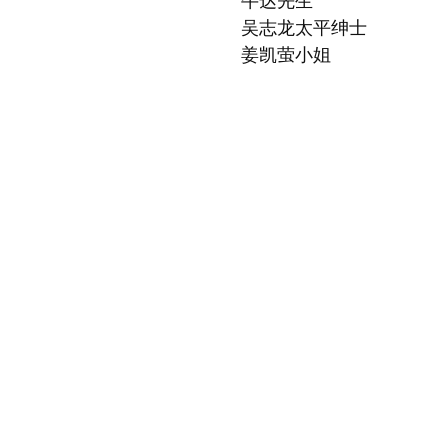
牛达先生
吴志龙太平绅士
姜凯萤小姐