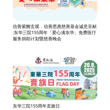
信善紫阙玄观．信善恩惠慈善基金诚意呈献
:东华三院155周年「爱心满东华」免费医疗
服务捐助计划暨慈善晚会
东华三院155周年卖旗日