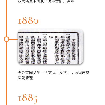
获光绪皇帝御赐「神威普佑」牌匾
1880
创办首间义学—「文武庙义学」，后归东华
医院管理
1885