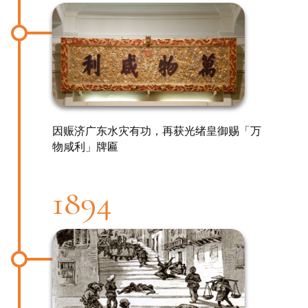
因赈济广东水灾有功，再获光绪皇御赐「万
物咸利」牌匾
1894