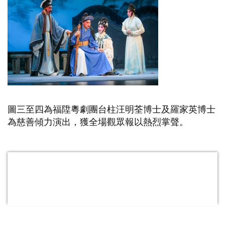
圖三至四為福陞粵劇團台柱汪明荃博士及羅家英博士
為慈善傾力演出，獲全場觀眾報以熱烈掌聲。