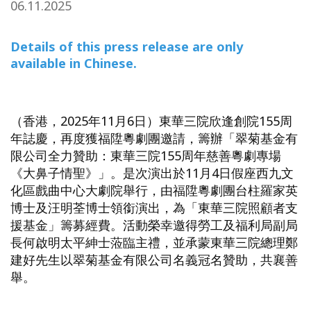
06.11.2025
Details of this press release are only
available in Chinese.
（香港，2025年11月6日）東華三院欣逢創院155周
年誌慶，再度獲福陞粵劇團邀請，籌辦「翠菊基金有
限公司全力贊助：東華三院155周年慈善粵劇專場
《大鼻子情聖》」。是次演出於11月4日假座西九文
化區戲曲中心大劇院舉行，由福陞粵劇團台柱羅家英
博士及汪明荃博士領銜演出，為「東華三院照顧者支
援基金」籌募經費。活動榮幸邀得勞工及福利局副局
長何啟明太平紳士蒞臨主禮，並承蒙東華三院總理鄭
建好先生以翠菊基金有限公司名義冠名贊助，共襄善
舉。