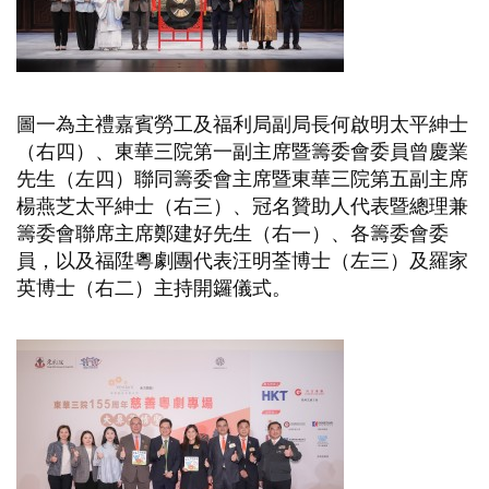
圖一為主禮嘉賓勞工及福利局副局長何啟明太平紳士
（右四）、東華三院第一副主席暨籌委會委員曾慶業
先生（左四）聯同籌委會主席暨東華三院第五副主席
楊燕芝太平紳士（右三）、冠名贊助人代表暨總理兼
籌委會聯席主席鄭建好先生（右一）、各籌委會委
員，以及福陞粵劇團代表汪明荃博士（左三）及羅家
英博士（右二）主持開鑼儀式。