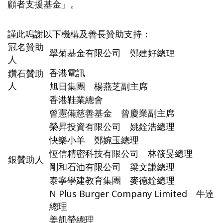
顧者支援基金」。
謹此鳴謝以下機構及善長贊助支持：
冠名贊助
翠菊基金有限公司 鄭建好總理
人
香港電訊
鑽石贊助
人
旭日集團 楊燕芝副主席
香港鞋業總會
曾憲備慈善基金 曾慶業副主席
榮昇投資有限公司 姚銓浩總理
快樂小羊 鄭婉玉總理
恆信精密科技有限公司 林筱旻總理
銀贊助人
剛和石油有限公司 梁文謙總理
泰寧學建教育集團 麥德銓總理
N Plus Burger Company Limited 牛達
總理
姜凱螢總理