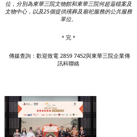
位，分別為東華三院文物館和東華三院何超蕸檔案及
文物中心，以及25
個提供殯葬及廟祀服務的公共服務
單位。
＊完＊
傳媒查詢：歡迎致電 2859 7452與東華三院企業傳
訊科聯絡