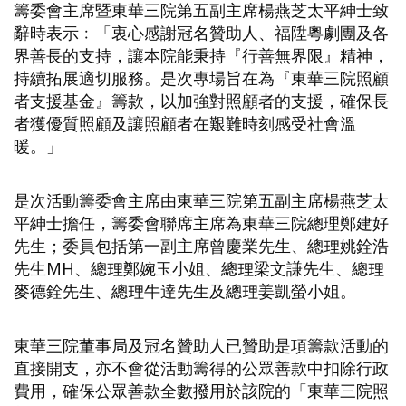
籌委會主席暨東華三院第五副主席楊燕芝太平紳士致
辭時表示﹕「衷心感謝冠名贊助人、福陞粵劇團及各
界善長的支持，讓本院能秉持『行善無界限』精神，
持續拓展適切服務。是次專場旨在為『東華三院照顧
者支援基金』籌款，以加強對照顧者的支援，確保長
者獲優質照顧及讓照顧者在艱難時刻感受社會溫
暖。」
是次活動籌委會主席由東華三院第五副主席楊燕芝太
平紳士擔任，籌委會聯席主席為東華三院總理鄭建好
先生；委員包括第一副主席曾慶業先生、總理姚銓浩
先生MH、總理鄭婉玉小姐、總理梁文謙先生、總理
麥德銓先生、總理牛達先生及總理姜凱螢小姐。
東華三院董事局及冠名贊助人已贊助是項籌款活動的
直接開支，亦不會從活動籌得的公眾善款中扣除行政
費用，確保公眾善款全數撥用於該院的「東華三院照