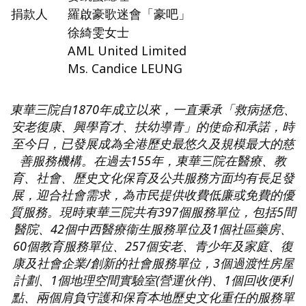
捐款人
羅啟豪歌迷會「豪吧」
徐綺雯女士
AML United Limited
Ms. Candice LEUNG
東華三院自1870
年成立以來，一直秉承「救病拯危、
安老復康、興學育才、扶幼導青」的使命和承諾，時
至今日，已發展成為全港歷史最悠久及規模最大的慈
善服務機構。在過去155
年，東華三院在醫療、教
育、社會、歷史文化保育及公共服務方面均有長足發
展，迎合社會需求，為市民提供收費低廉或免費的優
質服務。現時東華三院共有397
個服務單位，包括5
間
醫院、42
個中西醫療衞生服務單位及1
個社區藥房、
60
個教育服務單位、257
個安老、青少年及家庭、復
康及社會企業/
創新的社會服務單位，3
個過渡性房屋
計劃、1
個地理空間實驗室(
營運伙伴)
、1
個回收便利
點、兩個肩負守護和保育本地歷史文化重任的服務單