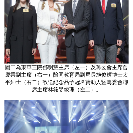
圖二為東華三院鄧明慧主席（左一）及籌委會主席曾
慶業副主席（右一）陪同教育局副局長施俊輝博士太
平紳士（右二）致送紀念品予冠名贊助人暨籌委會聯
席主席林筱旻總理（左二）。