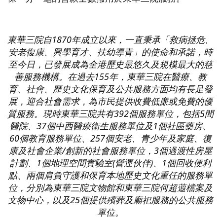
東華三院自
1870
年成立以來，一直秉承「救病拯危、
安老復康、興學育才、扶幼導青」的使命和承諾，時
至今日，已發展成為全港歷史最悠久及規模最大的慈
善服務機構。在過去
155
年，東華三院在醫療、教
育、社會、歷史文化保育及公共服務方面均有長足發
展，迎合社會需求，為市民提供收費低廉或免費的優
質服務。現時東華三院共有
392
個服務單位，包括
5
間
醫院、
37
個中西醫療衞生服務單位及
1
個社區藥房、
60
個教育服務單位、
257
個安老、青少年及家庭、復
康及社會企業
/
創新的社會服務單位，
3
個過渡性房屋
計劃、
1
個地理空間實驗室
(
營運伙伴
)
、
1
個回收便利
點、兩個肩負守護和保育本地歷史文化重任的服務單
位，分別為東華三院文物館和東華三院何超蕸檔案及
文物中心，以及
25
個提供殯葬及廟祀服務的公共服務
單位。