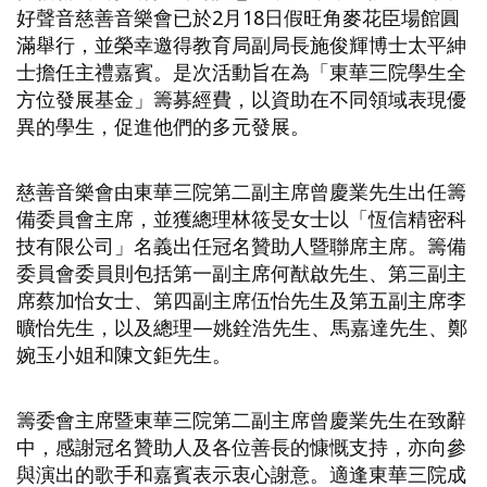
好聲音慈善音樂會已於2月18日假旺角麥花臣場館圓
滿舉行，並榮幸邀得教育局副局長施俊輝博士太平紳
士擔任主禮嘉賓。是次活動旨在為「東華三院學生全
方位發展基金」籌募經費，以資助在不同領域表現優
異的學生，促進他們的多元發展。
慈善音樂會由東華三院第二副主席曾慶業先生出任籌
備委員會主席，並獲總理林筱旻女士以「恆信精密科
技有限公司」名義出任冠名贊助人暨聯席主席。籌備
委員會委員則包括第一副主席何猷啟先生、第三副主
席蔡加怡女士、第四副主席伍怡先生及第五副主席李
曠怡先生，以及總理—姚銓浩先生、馬嘉達先生、鄭
婉玉小姐和陳文鉅先生。
籌委會主席暨東華三院第二副主席曾慶業先生在致辭
中，感謝冠名贊助人及各位善長的慷慨支持，亦向參
與演出的歌手和嘉賓表示衷心謝意。適逢東華三院成