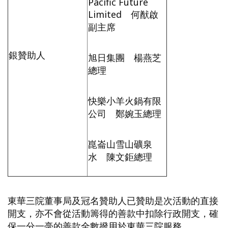
Pacific Future
Limited 何猷啟
副主席
銀贊助人
旭日集團 楊燕芝
總理
快樂小羊火鍋有限
公司 鄭婉玉總理
崑崙山雪山礦泉
水 陳文鉅總理
東華三院董事局及冠名贊助人已贊助是次活動的直接
開支，亦不會從活動籌得的善款中扣除行政開支，確
保一分一毫的善款全數撥用於東華三院服務。