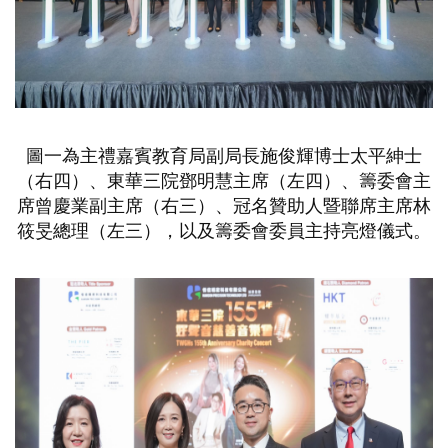
圖一為主禮嘉賓教育局副局長施俊輝博士太平紳士
（右四）、東華三院鄧明慧主席（左四）、籌委會主
席曾慶業副主席（右三）、冠名贊助人暨聯席主席林
筱旻總理（左三），以及籌委會委員主持亮燈儀式。