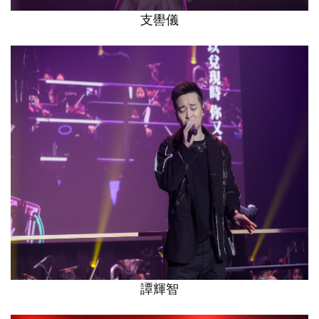
支嚳儀
譚輝智