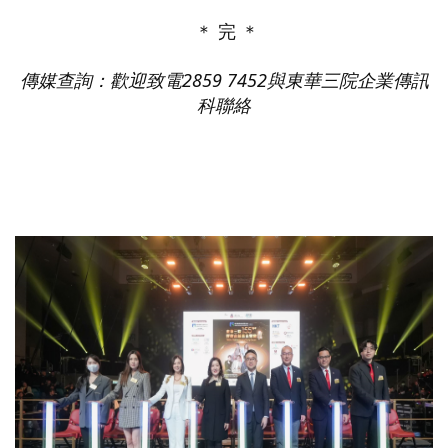
＊ 完 ＊
傳媒查詢：歡迎致電
2859 7452
與東華三院企業傳訊
科聯絡