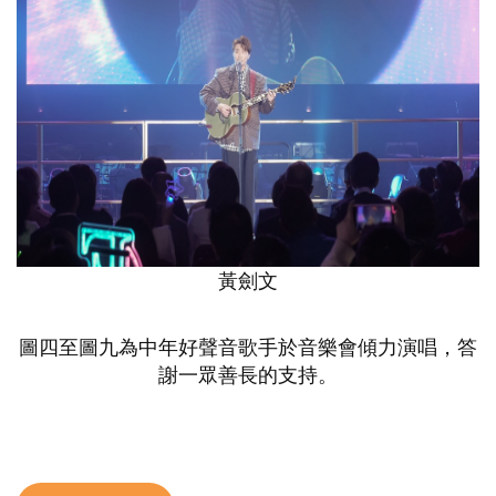
黃劍文
圖四至圖九為中年好聲音歌手於音樂會傾力演唱，答
謝一眾善長的支持。