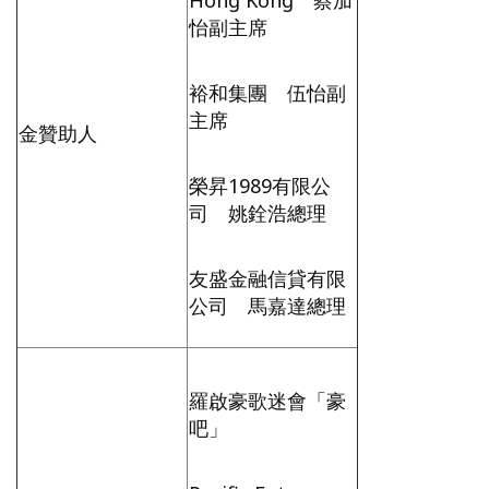
Hong Kong 蔡加
怡副主席
裕和集團 伍怡副
主席
金贊助人
榮昇1989有限公
司 姚銓浩總理
友盛金融信貸有限
公司 馬嘉達總理
羅啟豪歌迷會「豪
吧」