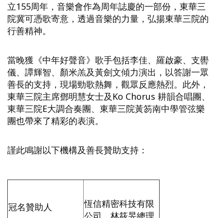
立155周年，音樂會作為周年誌慶的一部份，東華三
院冀可憑歌寄意，透過音樂的力量，弘揚東華三院的
行善精神。
當晚獲《中年好聲音》歌手包括李佳、羅啟豪、支嚳
儀、譚輝智、顏米羔及黃劍文傾力演出，以答謝一眾
善長的支持，現場勁歌熱舞，觀眾反應熱烈。此外，
東華三院主席鄧明慧女士及Ko Chorus 耕韻合唱團、
東華三院E大調合奏團、東華三院黃笏南中學管弦樂
團也帶來了精彩的表演。
謹此鳴謝以下機構及善長贊助支持：
恆信精密科技有限
冠名贊助人
公司 林筱旻總理