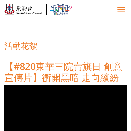
活動花絮
【#820東華三院賣旗日 創意
宣傳片】衝開黑暗 走向繽紛