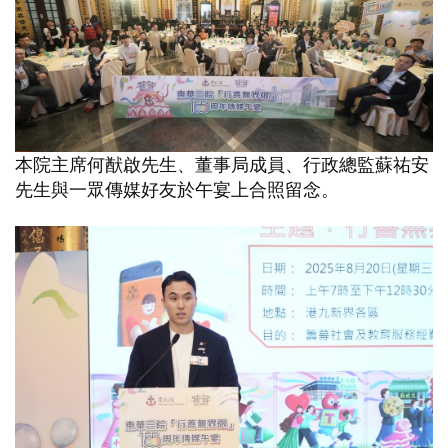
本院主席何猷啟先生、董事局成員、行政總監蘇祐安
先生與一眾傳媒好友於午宴上合照留念。