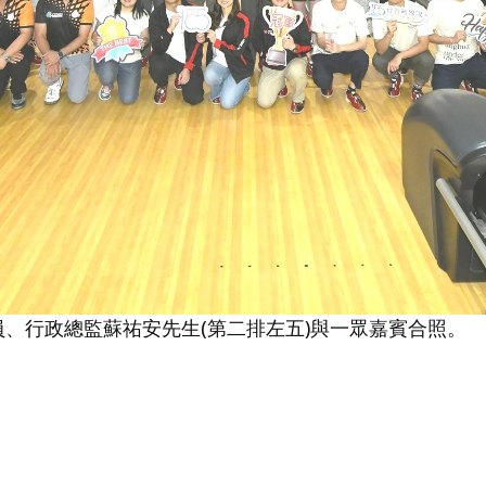
員、行政總監蘇祐安先生(第二排左五)與一眾嘉賓合照。