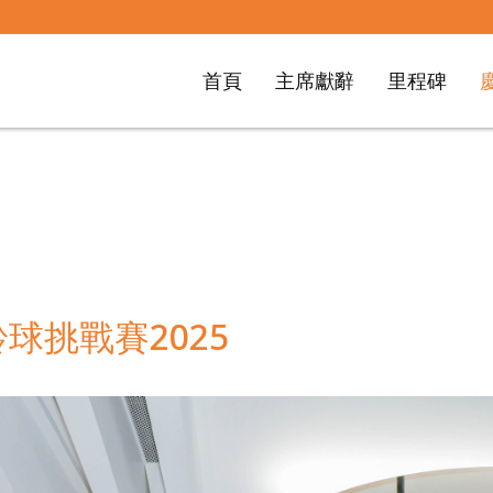
首頁
主席獻辭
里程碑
球挑戰賽2025