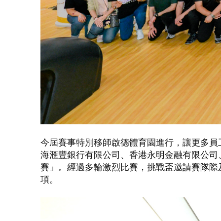
今屆賽事特別移師啟德體育園進行，讓更多員
海滙豐銀行有限公司、香港永明金融有限公司
賽」。經過多輪激烈比賽，挑戰盃邀請賽隊際
項。