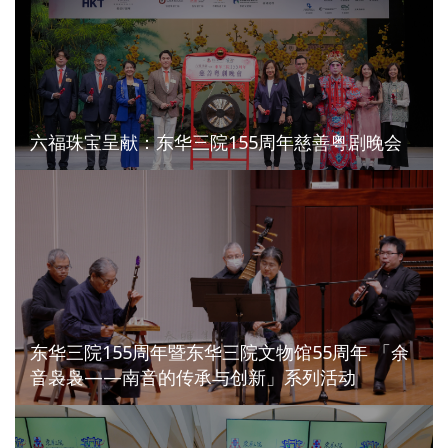
六福珠宝呈献：东华三院155周年慈善粤剧晚会
东华三院155周年暨东华三院文物馆55周年 「余
音袅袅——南音的传承与创新」系列活动