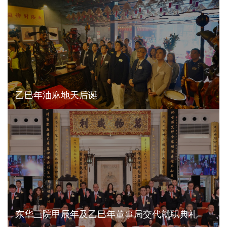
乙巳年油麻地天后诞
东华三院甲辰年及乙巳年董事局交代就职典礼